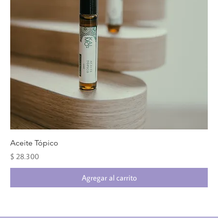
Aceite Tópico
Precio
$ 28.300
Agregar al carrito