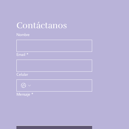
Contáctanos
Nombre
Email
*
Celular
Mensaje
*